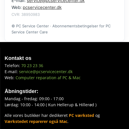
E-mail:
service@pcservicecenter.dk
Web:
pcservicecenter.dk
CVR: 38950983
© PC Service Center · Abonnementsbetingelser for PC
Service Center Care
Kontakt os
Telefon:
70 23 23 36
E-mail:
service@pcservicecenter.dk
Web:
Computer reparation af PC & Mac
Åbningstider:
Mandag - fredag: 09:00 - 17:00
Lørdag: 10:00 - 14:00 ( Kun Hellerup & Hillerød )
Alle vores butikker har dedikeret
PC værksted
og
Værkstedet reparerer også Mac
.