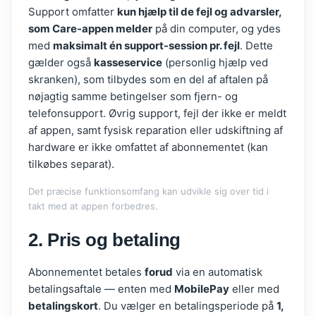
Support omfatter
kun hjælp til de fejl og advarsler,
som Care-appen melder
på din computer, og ydes
med
maksimalt én support-session pr. fejl
. Dette
gælder også
kasseservice
(personlig hjælp ved
skranken), som tilbydes som en del af aftalen på
nøjagtig samme betingelser som fjern- og
telefonsupport. Øvrig support, fejl der ikke er meldt
af appen, samt fysisk reparation eller udskiftning af
hardware er ikke omfattet af abonnementet (kan
tilkøbes separat).
Det præcise funktionsomfang kan udvikle sig over tid i
takt med at appen forbedres.
2. Pris og betaling
Abonnementet betales
forud
via en automatisk
betalingsaftale — enten med
MobilePay
eller med
betalingskort
. Du vælger en betalingsperiode på
1,