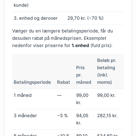
kunde)
3. enhed og derover
29,70 kr. (−70 %)
Vælger du en længere betalingsperiode, får du
desuden rabat på månedsprisen. Eksemplet
nedenfor viser priserne for
1. enhed
(fuld pris):
Beløb pr.
Pris
betaling
pr.
(inkl.
Betalingsperiode
Rabat
måned
moms)
1 måned
—
99,00
99,00 kr.
kr.
3 måneder
−5 %
94,05
282,15 kr.
kr.
6 måneder
−10 %
89,10
534,60 kr.