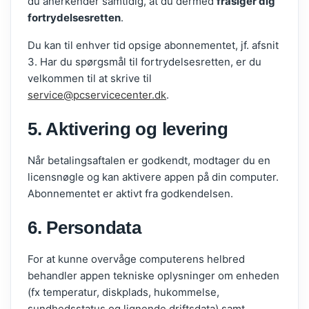
du anerkender samtidig, at du dermed
frasiger dig
fortrydelsesretten
.
Du kan til enhver tid opsige abonnementet, jf. afsnit
3. Har du spørgsmål til fortrydelsesretten, er du
velkommen til at skrive til
service@pcservicecenter.dk
.
5. Aktivering og levering
Når betalingsaftalen er godkendt, modtager du en
licensnøgle og kan aktivere appen på din computer.
Abonnementet er aktivt fra godkendelsen.
6. Persondata
For at kunne overvåge computerens helbred
behandler appen tekniske oplysninger om enheden
(fx temperatur, diskplads, hukommelse,
sundhedsstatus og lignende driftsdata) samt