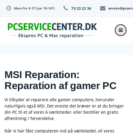
Skip
70 23 23 36
Man-Fre 9-17 (Lør 10-14*)
service@pcser
to
content
MSI Reparation:
Reparation af gamer PC
Vi tilbyder at reparere alle gamer computere, herunder
naturligvis også MSI. Det eneste det kræver er at du bringer
din PC til et af vores 6 værksteder, eller bestiller en gratis
afhentning / forsendelse.
Når vi har fået computeren ind på værkstedet, vil vores