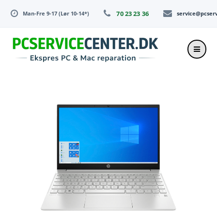
Skip
70 23 23 36
Man-Fre 9-17 (Lør 10-14*)
service@pcser
to
content