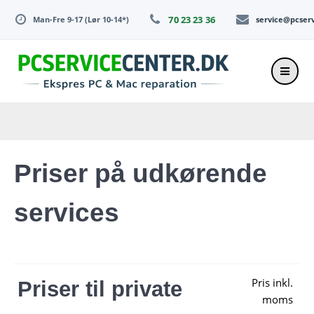
Skip
70 23 23 36
Man-Fre 9-17 (Lør 10-14*)
service@pcser
to
content
Priser på udkørende
services
Pris inkl.
Priser til private
moms