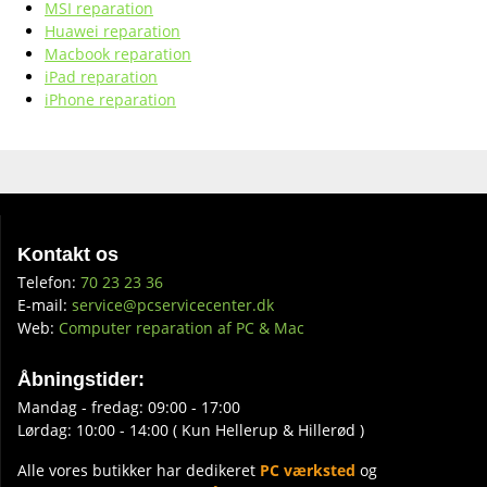
MSI reparation
Huawei reparation
Macbook reparation
iPad reparation
iPhone reparation
Kontakt os
Telefon:
70 23 23 36
E-mail:
service@pcservicecenter.dk
Web:
Computer reparation af PC & Mac
Åbningstider:
Mandag - fredag: 09:00 - 17:00
Lørdag: 10:00 - 14:00 ( Kun Hellerup & Hillerød )
Alle vores butikker har dedikeret
PC værksted
og