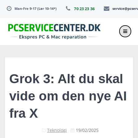
Skip
70 23 23 36
Man-Fre 9-17 (Lør 10-14*)
service@pcser
to
content
Grok 3: Alt du skal
vide om den nye AI
fra X
Teknologi
19/02/2025