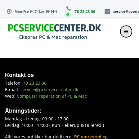
Skip
to
70 23 23 36
Man-Fre 9-17 (Lør 10-14*)
service@pcser
content
Kontakt os
Telefon:
70 23 23 36
E-mail:
service@pcservicecenter.dk
Web:
Computer reparation af PC & Mac
Åbningstider:
Mandag - fredag: 09:00 - 17:00
Lørdag: 10:00 - 14:00 ( Kun Hellerup & Hillerød )
Alle vores butikker har dedikeret
PC værksted
og