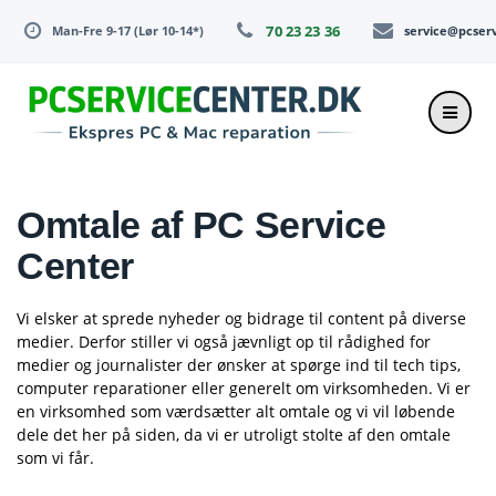
Skip
70 23 23 36
Man-Fre 9-17 (Lør 10-14*)
service@pcser
to
content
Omtale af PC Service
Center
Vi elsker at sprede nyheder og bidrage til content på diverse
medier. Derfor stiller vi også jævnligt op til rådighed for
medier og journalister der ønsker at spørge ind til tech tips,
computer reparationer eller generelt om virksomheden. Vi er
en virksomhed som værdsætter alt omtale og vi vil løbende
dele det her på siden, da vi er utroligt stolte af den omtale
som vi får.