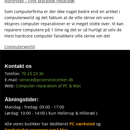
Nordjyske – Find MacBook reparatør
Som computerfirma er der ikke noget bedre end en artikel i
computerworld og det faktum at de ville skrive om vores
ekspres computer reparationer er vi meget stolte over. Vi kan
reparere computere på 1 time og det er så hurtigt at selv de
mest hardcore computer fanatikere ville skrive om det
Computerworld
Kontakt os
Telefon:
70 23 23 36
E-mail:
service@pcservicecenter.dk
Web:
Computer reparation af PC & Mac
Åbningstider:
Mandag - fredag: 09:00 - 17:00
Lørdag: 10:00 - 14:00 ( Kun Hellerup & Hillerød )
Alle vores butikker har dedikeret
PC værksted
og
Værkstedet reparerer også Mac
.