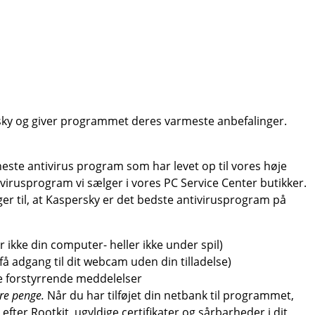
sky og giver programmet deres varmeste anbefalinger.
este antivirus program som har levet op til vores høje
virusprogram vi sælger i vores PC Service Center butikker.
ger til, at Kaspersky er det bedste antivirusprogram på
 ikke din computer- heller ikke under spil)
å adgang til dit webcam uden din tilladelse)
 forstyrrende meddelelser
kre penge.
Når du har tilføjet din netbank til programmet,
fter Rootkit, ugyldige certifikater og sårbarheder i dit