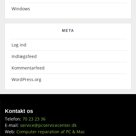
Windows
META
Log ind
Indlægsfeed
Kommentarfeed
WordPress.org
Kontakt os
Telefon:
70 23 23 36
E-mail:
service@pcservicecenter.dk
Web:
Computer reparation af PC & Mac