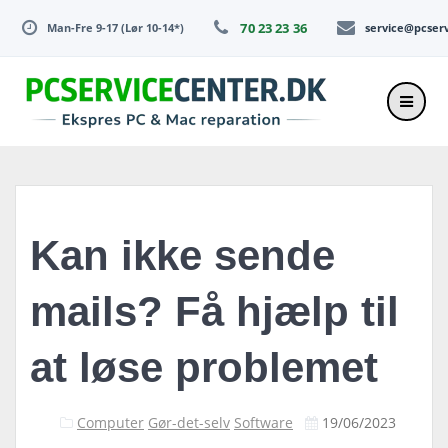
Skip
70 23 23 36
Man-Fre 9-17 (Lør 10-14*)
service@pcser
to
content
Kan ikke sende
mails? Få hjælp til
at løse problemet
Computer
Gør-det-selv
Software
19/06/2023