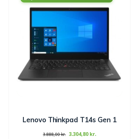
Lenovo Thinkpad T14s Gen 1
Original
Current
3.304,80
kr.
3.888,00
kr.