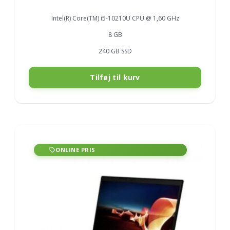
price
price
was:
is:
Intel(R) Core(TM) i5-10210U CPU @ 1,60 GHz
3.888,00 kr..
3.304,80 kr..
8 GB
240 GB SSD
Tilføj til kurv
ONLINE PRIS