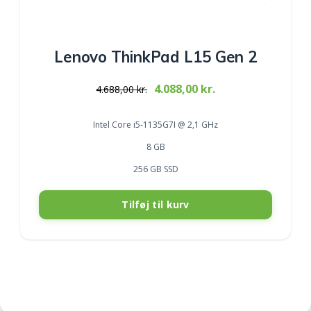
Lenovo ThinkPad L15 Gen 2
Original
Current
4.088,00
kr.
4.688,00
kr.
price
price
was:
is:
Intel Core i5-1135G7I @ 2,1 GHz
4.688,00 kr..
4.088,00 kr..
8 GB
256 GB SSD
Tilføj til kurv