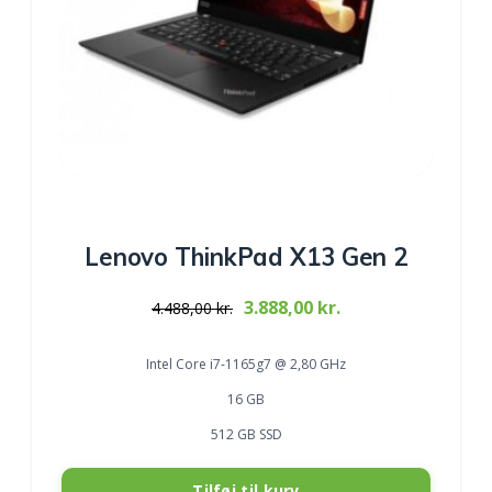
Lenovo ThinkPad X13 Gen 2
Original
Current
3.888,00
kr.
4.488,00
kr.
price
price
was:
is:
Intel Core i7-1165g7 @ 2,80 GHz
4.488,00 kr..
3.888,00 kr..
16 GB
512 GB SSD
Tilføj til kurv