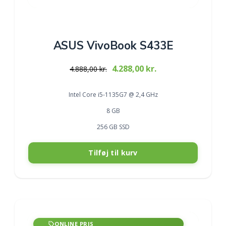
ASUS VivoBook S433E
Original
Current
4.288,00
kr.
4.888,00
kr.
price
price
was:
is:
Intel Core i5-1135G7 @ 2,4 GHz
4.888,00 kr..
4.288,00 kr..
8 GB
256 GB SSD
Tilføj til kurv
ONLINE PRIS