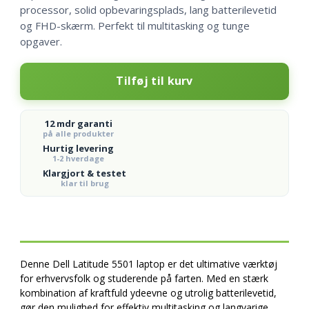
processor, solid opbevaringsplads, lang batterilevetid
og FHD-skærm. Perfekt til multitasking og tunge
opgaver.
Dell
Tilføj til kurv
Latitude
5501
antal
12 mdr garanti
på alle produkter
Hurtig levering
1-2 hverdage
Klargjort & testet
klar til brug
Denne Dell Latitude 5501 laptop er det ultimative værktøj
for erhvervsfolk og studerende på farten. Med en stærk
kombination af kraftfuld ydeevne og utrolig batterilevetid,
gør den mulighed for effektiv multitasking og langvarige