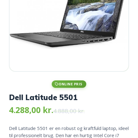
ONLINE PRIS
Dell Latitude 5501
4.288,00
kr.
Original
Current
4.888,00
kr.
price
price
was:
is:
4.288,00 kr
4.888,00 kr..
4.288,00 kr..
Dell Latitude 5501 er en robust og kraftfuld laptop, ideel
til professionelt brug. Den har en hurtig Intel Core i7