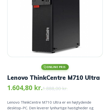
ONLINE PRIS
Lenovo ThinkCentre M710 Ultra
1.604,80
kr.
Original
Current
1.888,00
kr.
price
price
was:
is:
1.604,80 kr
1.888,00 kr..
1.604,80 kr..
Lenovo ThinkCentre M710 Ultra er en højtydende
desktop-PC. Den leverer lynhurtige hastigheder og