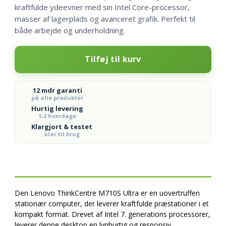
kraftfulde ydeevner med sin Intel Core-processor,
masser af lagerplads og avanceret grafik. Perfekt til
både arbejde og underholdning.
Lenovo
Tilføj til kurv
ThinkCentre
M710
Ultra
12 mdr garanti
antal
på alle produkter
Hurtig levering
1-2 hverdage
Klargjort & testet
klar til brug
Den Lenovo ThinkCentre M710S Ultra er en uovertruffen
stationær computer, der leverer kraftfulde præstationer i et
kompakt format. Drevet af Intel 7. generations processorer,
leverer denne desktop en lynhurtig og responsiv