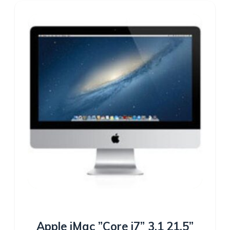
Apple iMac ”Core i7” 3.1 21.5”