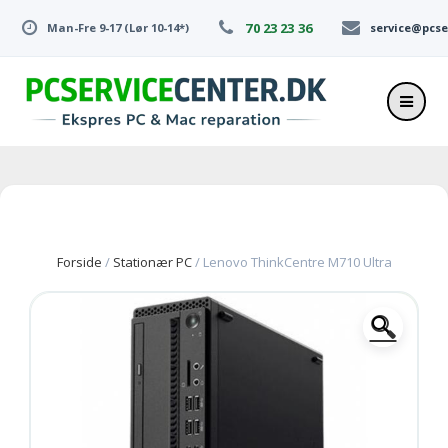
Skip
70 23 23 36
Man-Fre 9-17 (Lør 10-14*)
service@pcse
to
content
Forside
/
Stationær PC
/ Lenovo ThinkCentre M710 Ultra
🔍