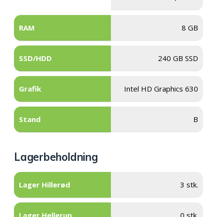
RAM
8 GB
SSD/HDD
240 GB SSD
Grafik
Intel HD Graphics 630
Stand
B
Lagerbeholdning
Lager Hillerød
3 stk.
Lager Hellerup
0 stk.