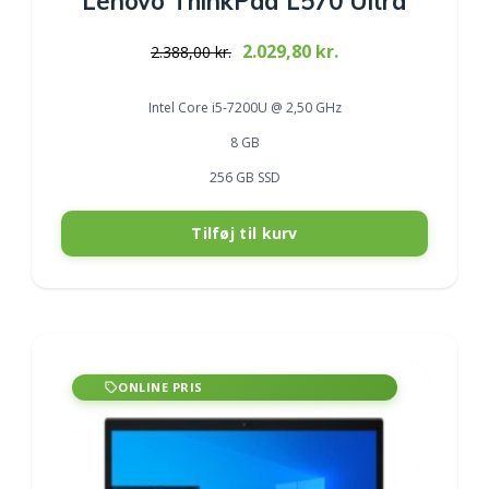
Lenovo ThinkPad L570 Ultra
Original
Current
2.029,80
kr.
2.388,00
kr.
price
price
was:
is:
Intel Core i5-7200U @ 2,50 GHz
2.388,00 kr..
2.029,80 kr..
8 GB
256 GB SSD
Tilføj til kurv
ONLINE PRIS