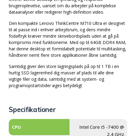
brugeroplevelse, uanset om du arbejder på komplekse
dataanalyser eller redigerer high-definition video.
Den kompakte Lenovo ThinkCentre M710 Ultra er designet
til at passe ind i enhver arbejdsrum, og dens mindre
fodaftryk kræver mindre skrivebordsplads uden at gå på
kompromis med funktionerne. Med op til 64GB DDR4 RAM,
har denne desktop et formidabelt potentiale til multitasking,
håndterer nemt flere store applikationer åbne samtidig.
Samtidig giver den store lagringsplads på op til 1 TB i en
hurtig SSD lagerenhed dig masser af plads til alle dine
vigtige filer og data, samtidig med at system- og
programopstartstider øges betydeligt
Specifikationer
CPU
Intel Core i5 -7400 @
2,4 GHz