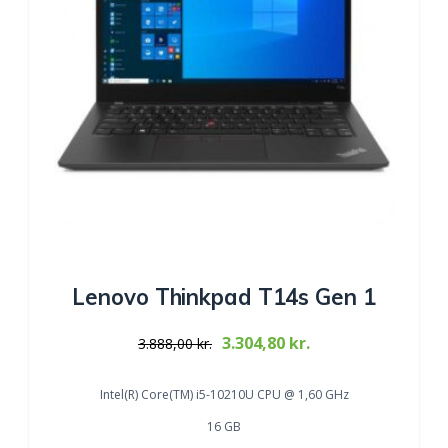
Lenovo Thinkpad T14s Gen 1
Original
Current
3.304,80
kr.
3.888,00
kr.
price
price
was:
is:
Intel(R) Core(TM) i5-10210U CPU @ 1,60 GHz
3.888,00 kr..
3.304,80 kr..
16 GB