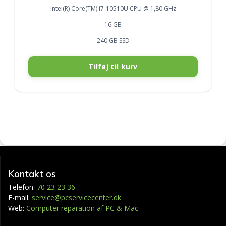
was:
is:
Intel(R) Core(TM) i7-10510U CPU @ 1,80 GHz
4.188,00 kr..
3.588,00 kr..
16 GB
240 GB SSD
Tilføj til kurv
Kontakt os
Telefon:
70 23 23 36
E-mail:
service@pcservicecenter.dk
Web:
Computer reparation af PC & Mac