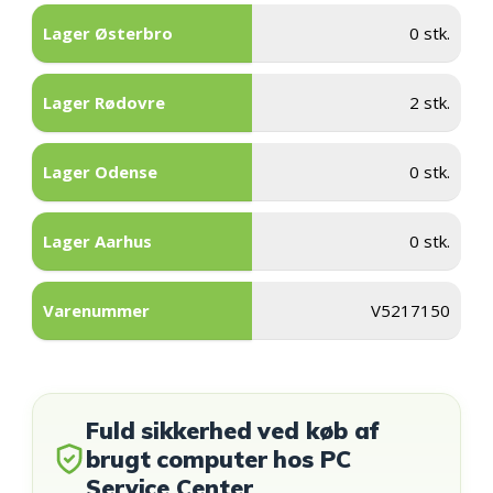
Lager Østerbro
0 stk.
Lager Rødovre
2 stk.
Lager Odense
0 stk.
Lager Aarhus
0 stk.
Varenummer
V5217150
Fuld sikkerhed ved køb af
brugt computer hos PC
Service Center