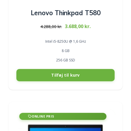
Lenovo Thinkpad T580
Original
Current
3.688,00
kr.
4.288,00
kr.
price
price
was:
is:
Intel i5-8250U @ 1,6 GHz
4.288,00 kr..
3.688,00 kr..
8 GB
256 GB SSD
Tilføj til kurv
ONLINE PRIS