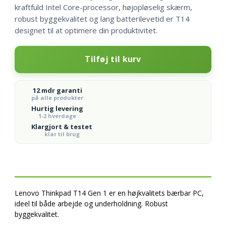
kraftfuld Intel Core-processor, højopløselig skærm,
robust byggekvalitet og lang batterilevetid er T14
designet til at optimere din produktivitet.
Lenovo
Tilføj til kurv
Thinkpad
T14
Gen1
12 mdr garanti
antal
på alle produkter
Hurtig levering
1-2 hverdage
Klargjort & testet
klar til brug
Lenovo Thinkpad T14 Gen 1 er en højkvalitets bærbar PC,
ideel til både arbejde og underholdning. Robust
byggekvalitet.