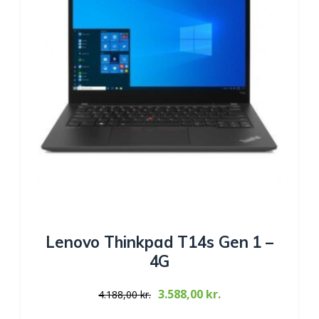
Lenovo Thinkpad T14s Gen 1 –
4G
Original
Current
3.588,00
kr.
4.188,00
kr.
price
price