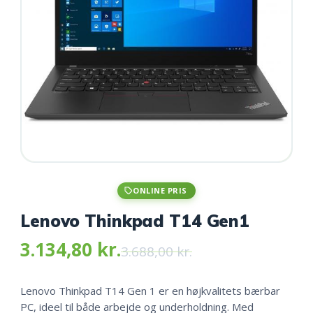
ONLINE PRIS
Lenovo Thinkpad T14 Gen1
3.134,80
kr.
Original
Current
3.688,00
kr.
price
price
was:
is:
3.134,80 kr
3.688,00 kr..
3.134,80 kr..
Lenovo Thinkpad T14 Gen 1 er en højkvalitets bærbar
PC, ideel til både arbejde og underholdning. Med