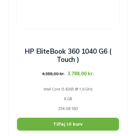
HP EliteBook 360 1040 G6 (
Touch )
Original
Current
3.788,00
kr.
4.388,00
kr.
price
price
was:
is:
Intel Core i5-8365 @ 1,6 GHz
4.388,00 kr..
3.788,00 kr..
8 GB
256 GB SSD
Tilføj til kurv