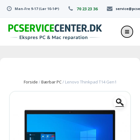
Skip
70 23 23 36
Man-Fre 9-17 (Lør 10-14*)
service@pcse
to
content
Forside
/
Bærbar PC
/ Lenovo Thinkpad T14 Gen1
🔍